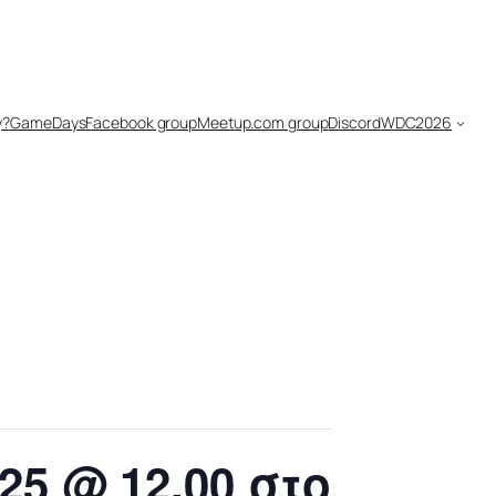
y?
GameDays
Facebook group
Meetup.com group
Discord
WDC2026
25 @ 12.00 στο