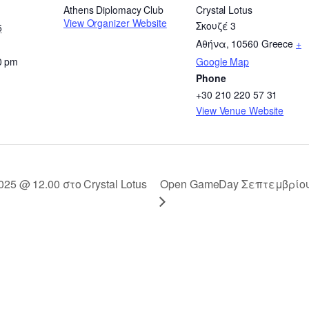
Athens Diplomacy Club
Crystal Lotus
View Organizer Website
Σκουζέ 3
5
Αθήνα
,
10560
Greece
+
0 pm
Google Map
Phone
+30 210 220 57 31
View Venue Website
Open GameDay Σεπτεμβρίου! 
25 @ 12.00 στο Crystal Lotus