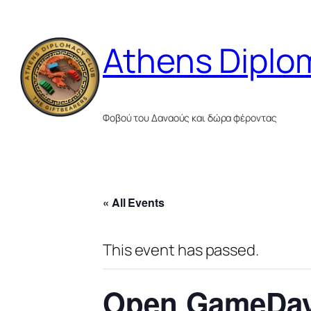
Athens Diplo
Φοβού του Δαναούς και δώρα φέροντας
« All Events
This event has passed.
Open GameDay 