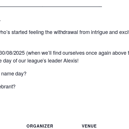
————————————————————–
.
’s started feeling the withdrawal from intrigue and exci
 30/08/2025 (when we’ll find ourselves once again above 
 day of our league’s leader Alexis!
is name day?
lebrant?
ORGANIZER
VENUE