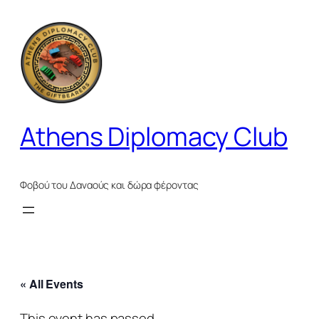
Athens Diplomacy Club
Φοβού του Δαναούς και δώρα φέροντας
« All Events
This event has passed.