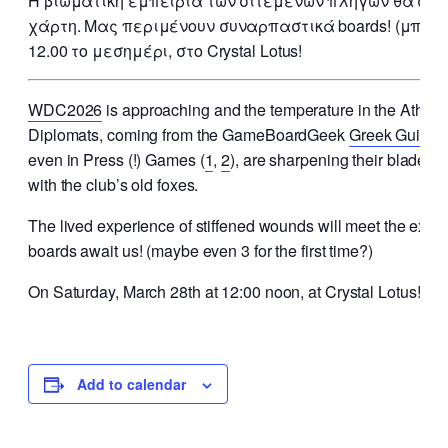
Η βιωματική εμπειρία των σιτεμένων πληγών θα συν
χάρτη. Μας περιμένουν συναρπαστικά boards! (μπορεί
12.00 το μεσημέρι, στο Crystal Lotus!
WDC2026
is approaching and the temperature in the Atheni
Diplomats, coming from the GameBoardGeek
Greek Guild
an
even in Press (!) Games (
1
,
2
), are sharpening their blades a
with the club’s old foxes.
The lived experience of stiffened wounds will meet the excite
boards await us! (maybe even 3 for the first time?)
On
Saturday, March 28th at 12:00 noon
, at
Crystal Lotus
!
Add to calendar