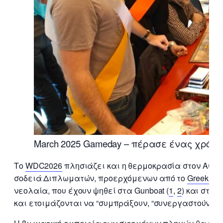
March 2025 Gameday – πέρασε ένας χρόνο
Το
WDC2026
πλησιάζει και η θερμοκρασία στον Αθηνα
σοδειά Διπλωματών, προερχόμενων από το
Greek Gui
νεολαία, που έχουν ψηθεί στα Gunboat (
1
,
2
) και στα P
και ετοιμάζονται να “συμπράξουν, “συνεργαστούν”, “